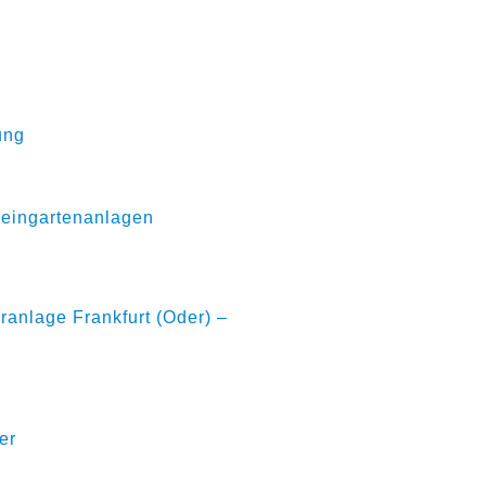
ung
leingartenanlagen
ranlage Frankfurt (Oder) –
er