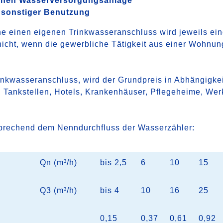
lichen Wasserversorgungsanlage
d sonstiger Benutzung
einen eigenen Trinkwasseranschluss wird jeweils eine
t nicht, wenn die gewerbliche Tätigkeit aus einer Wohnun
rinkwasseranschluss, wird der Grundpreis in Abhängigk
. Tankstellen, Hotels, Krankenhäuser, Pflegeheime, Werk
tsprechend dem Nenndurchfluss der Wasserzähler:
Qn (m³/h)
bis 2,5
6
10
15
Q3 (m³/h)
bis 4
10
16
25
0,15
0,37
0,61
0,92