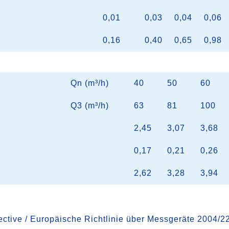
0,01
0,03
0,04
0,06
0,16
0,40
0,65
0,98
Qn (m³/h)
40
50
60
Q3 (m³/h)
63
81
100
2,45
3,07
3,68
0,17
0,21
0,26
2,62
3,28
3,94
ctive / Europäische Richtlinie über Messgeräte 2004/2