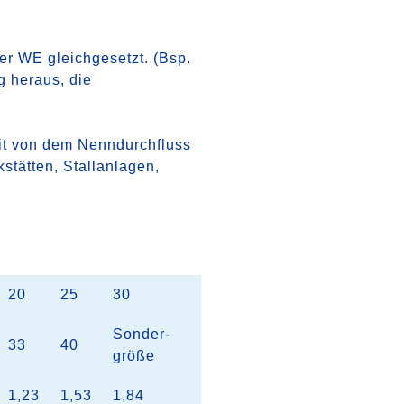
r WE gleichgesetzt. (Bsp.
g heraus, die
eit von dem Nenndurchfluss
stätten, Stallanlagen,
20
25
30
Sonder-
33
40
größe
1,23
1,53
1,84