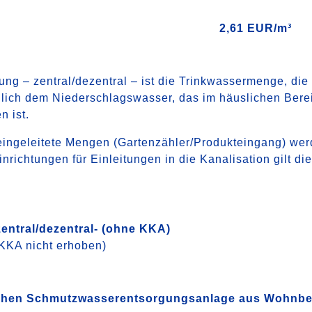
2,61 EUR/m³
g – zentral/dezentral – ist die Trinkwassermenge, die
glich dem Niederschlagswasser, das im häuslichen Bere
n ist.
eingeleitete Mengen (Gartenzähler/Produkteingang) wer
chtungen für Einleitungen in die Kanalisation gilt die 
ntral/dezentral- (ohne KKA)
 KKA nicht erhoben)
tlichen Schmutzwasserentsorgungsanlage aus Wohn