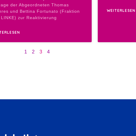
rage der Abgeordneten Thomas
WEITERLESEN
res und Bettina Fortunato (Fraktion
 LINKE) zur Reaktivierung
TERLESEN
1
2
3
4