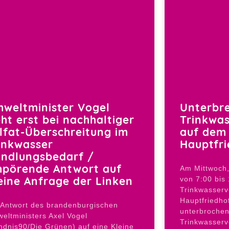
weltminister Vogel
Unterbr
eht erst bei nachhaltiger
Trinkwa
lfat-Überschreitung im
auf dem 
inkwasser
Hauptfri
ndlungsbedarf /
pörende Antwort auf
Am Mittwoch,
eine Anfrage der Linken
von 7:00 bis
Trinkwasser
Hauptfriedhof
 Antwort des brandenburgischen
unterbrochen
eltministers Axel Vogel
Trinkwasserv
ndnis90/Die Grünen) auf eine Kleine