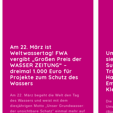
Am 22. März ist
Weltwassertag! FWA
Um
vergibt „Großen Preis der
si
WASSER ZEITUNG“ –
Su
dreimal 1.000 Euro für
Tr
Projekte zum Schutz des
Ha
Wassers
Em
Kl
Am 22. März begeht die Welt den Tag
des Wassers und weist mit dem
Die
diesjährigen Motto „Unser Grundwasser:
Umw
der unsichtbare Schatz“ einmal mehr auf
(Bü