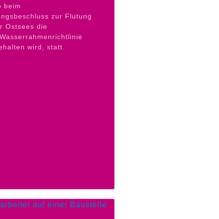
b beim
lungsbeschluss zur Flutung
r Ostsees die
Wasserrahmenrichtlinie
halten wird, statt.