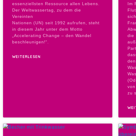
essenziellsten Ressource allen Lebens.
Im 
Der Weltwassertag, zu dem die
Flu
Vereinten
sic
Nationen (UN) seit 1992 aufrufen, steht
Fra
in diesem Jahr unter dem Motto
Abw
„Accelerating Change – den Wandel
die
beschleunigen!“.
auße
Par
das
WEITERLESEN
den
Was
Was
(Od
von
zu s
WEI