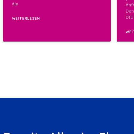
die
Anf
Dom
DIE
WEITERLESEN
WEI