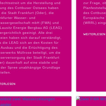
Rechtsstreit um die Herstellung und
zur Frage, o
tung des Cottbuser Ostsees haben
Planfeststel
h die Stadt Frankfurt (Oder), die
des Cottbuse
nkfurter Wasser- und
Europäische 
assergesellschaft mbH (FWA) und
(WRRL) einge
 Lausitz Energie Bergbau AG (LEAG)
rgerichtlich geeinigt. Alle drei
WEITERLESEN
teien haben sich darauf verständigt,
s die LEAG sich an den Kosten für
 Ausbau und die Ertüchtigung des
serwerks Müllrose beteiligt, um die
serversorgung der Stadt Frankfurt
er) dauerhaft auf eine stabile und
 der Spree unabhängige Grundlage
tellen.
TERLESEN