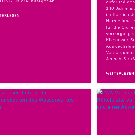
TUNG“ in drei Kategorien
aufgrund des
140 Jahre al
im Bereich d
TERLESEN
Herstellung 
für die Sich
versorgung d
Kliestower S
Auswechslung
Versorgungsl
Jensch-Straß
WEITERLESEN