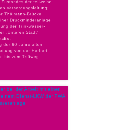
 Zustandes der teilweise
ten Versorgungsleitung;
er Thälmann-Brücke
einer Druckminderanlage
erung der Trinkwasser-
er „Unteren Stadt“
traße:
 der 60 Jahre alten
eitung von der Herbert-
e bis zum Triftweg