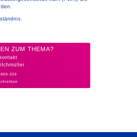
rden.
ständnis.
EN ZUM THEMA?
kontakt
ilchmüller
5869-309
schreiben